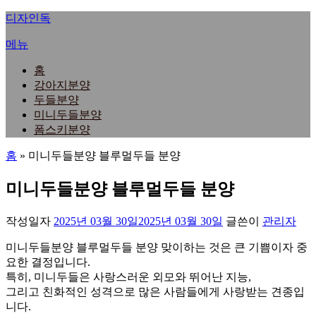
내
디자인독
용
메뉴
으
로
홈
바
강아지분양
로
두들분양
가
미니두들분양
기
폼스키분양
홈
»
미니두들분양 블루멀두들 분양
미니두들분양 블루멀두들 분양
작성일자
2025년 03월 30일
2025년 03월 30일
글쓴이
관리자
미니두들분양 블루멀두들 분양 맞이하는 것은 큰 기쁨이자 중
요한 결정입니다.
특히, 미니두들은 사랑스러운 외모와 뛰어난 지능,
그리고 친화적인 성격으로 많은 사람들에게 사랑받는 견종입
니다.