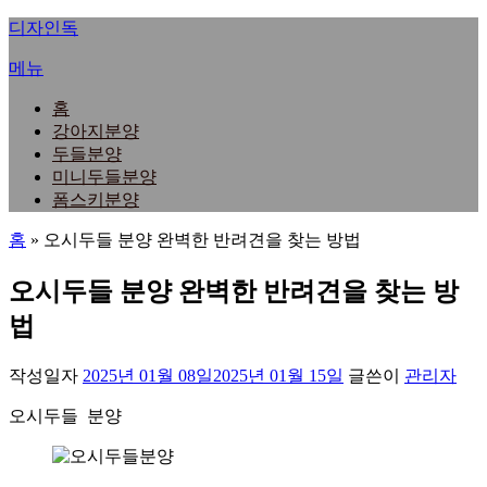
내
디자인독
용
메뉴
으
로
홈
바
강아지분양
로
두들분양
가
미니두들분양
기
폼스키분양
홈
»
오시두들 분양 완벽한 반려견을 찾는 방법
오시두들 분양 완벽한 반려견을 찾는 방
법
작성일자
2025년 01월 08일
2025년 01월 15일
글쓴이
관리자
오시두들 분양