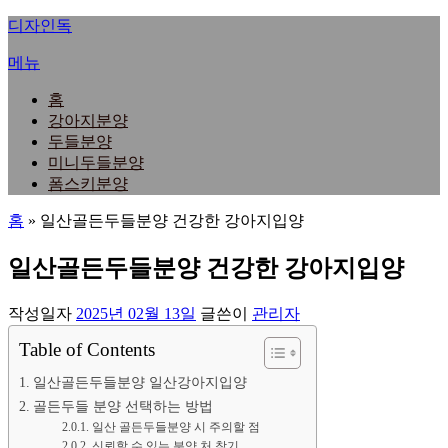
내
디자인독
용
메뉴
으
로
홈
바
강아지분양
로
두들분양
가
미니두들분양
기
폼스키분양
홈
»
일산골든두들분양 건강한 강아지입양
일산골든두들분양 건강한 강아지입양
작성일자
2025년 02월 13일
글쓴이
관리자
Table of Contents
일산골든두들분양 일산강아지입양
골든두들 분양 선택하는 방법
일산 골든두들분양 시 주의할 점
신뢰할 수 있는 분양 처 찾기