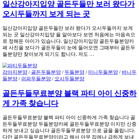
일산강아지입양 골든두들만 보러 왔다가
오시두들까지 보게 되는 곳
일산강아지입양 골든두들만 보러 왔다가 오시두들까지 보게
되는 곳 일산강아지입양 을 알아보다 보면 처음에는 마음속으
로 정해둔 아이가 있습니다. 일산강아지입양 골든두들분양카
페 사진을 보다가 골든두들이 눈에 들어오면 그때부터 골든두
들분양만 찾아보게 되기도 합니다. 저도 …
강아지분양
/
골든두들분양
/
두들분양
/
미니두들분양
/
버니두
들분양
/
쉬파두들분양
/
오시두들분양
골든두들무료분양 블랙 파티 아이 신중하
게 가족 찾습니다
골든두들무료분양 블랙 파티 아이 신중하게 가족 찾습니다 골
든두들무료분양 두들분양카페 골든두들무료분양 이지만 신중
하게 보내고 싶습니다 골든두들무료분양 으로 글을 올립니다.
다만 골든두들무료분양이라고 해서 아무 집에나 급하게 보내