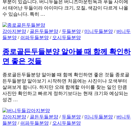
부분이 있습니다. 버니두들은 버니즈마운틴독과 푸들 사이에
서 태어난 두들이라 아이마다 크기, 모질, 색감이 다르게 나올
수 있습니다. 특히 …
강아지분양
/
골든두들분양
/
두들분양
/
미니두들분양
/
버니두
들분양
/
쉬파두들분양
/
오시두들분양
종로골든두들분양 알아볼 때 함께 확인하
면 좋은 것들
종로골든두들분양 알아볼 때 함께 확인하면 좋은 것들 종로골
든두들분양 알아보기 시작하면 처음에는 사진이나 모색부터
살펴보게 됩니다. 하지만 오래 함께할 아이를 찾는 일인 만큼
사진만 확인하고 빠르게 정하기보다는 현재 크기와 예상되는
성견 …
강아지분양
/
골든두들분양
/
두들분양
/
미니두들분양
/
버니두
들분양
/
쉬파두들분양
/
오시두들분양