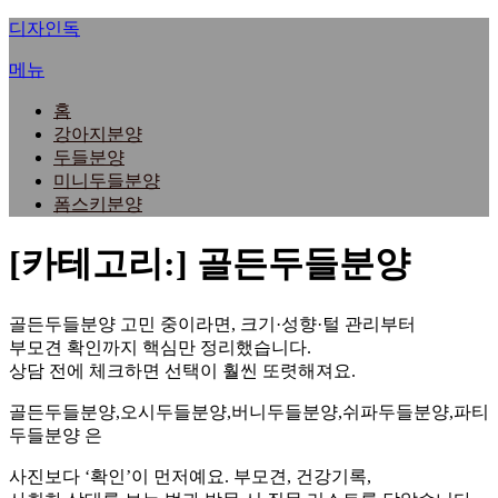
내
디자인독
용
메뉴
으
로
홈
바
강아지분양
로
두들분양
가
미니두들분양
기
폼스키분양
[카테고리:]
골든두들분양
골든두들분양 고민 중이라면, 크기·성향·털 관리부터
부모견 확인까지 핵심만 정리했습니다.
상담 전에 체크하면 선택이 훨씬 또렷해져요.
골든두들분양,오시두들분양,버니두들분양,쉬파두들분양,파티
두들분양 은
사진보다 ‘확인’이 먼저예요. 부모견, 건강기록,