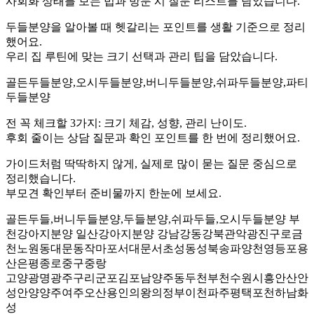
사회화 상태를 보는 법과 방문 시 질문 리스트를 담았습니다.
두들분양을 알아볼 때 헷갈리는 포인트를 생활 기준으로 정리
했어요.
우리 집 루틴에 맞는 크기 선택과 관리 팁을 담았습니다.
골든두들분양,오시두들분양,버니두들분양,쉬파두들분양,파티
두들분양
전 꼭 체크할 3가지: 크기 체감, 성향, 관리 난이도.
후회 줄이는 상담 질문과 확인 포인트를 한 번에 정리했어요.
가이드처럼 딱딱하지 않게, 실제로 많이 묻는 질문 중심으로
정리했습니다.
부모견 확인부터 준비물까지 한눈에 보세요.
골든두들,버니두들분양,두들분양,쉬파두들,오시두들분양 부
천강아지분양 일산강아지분양 강남강동강북관악광진구로금
천노원동대문동작마포서대문서초성동성북송파양천영등포용
산은평종로중구중랑
고양광명광주구리군포김포남양주동두천부천수원시흥안산안
성안양양주여주오산용인의왕의정부이천파주평택포천하남화
성