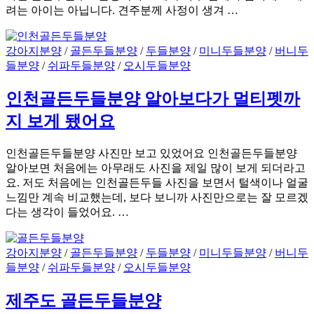
려는 아이는 아닙니다. 견주분께 사정이 생겨 …
강아지분양
/
골든두들분양
/
두들분양
/
미니두들분양
/
버니두
들분양
/
쉬파두들분양
/
오시두들분양
인천골든두들분양 알아보다가 멀티펫까
지 보게 됐어요
인천골든두들분양 사진만 보고 있었어요 인천골든두들분양
알아보면 처음에는 아무래도 사진을 제일 많이 보게 되더라고
요. 저도 처음에는 인천골든두들 사진을 보면서 털색이나 얼굴
느낌만 계속 비교했는데, 보다 보니까 사진만으로는 잘 모르겠
다는 생각이 들었어요. …
강아지분양
/
골든두들분양
/
두들분양
/
미니두들분양
/
버니두
들분양
/
쉬파두들분양
/
오시두들분양
제주도 골든두들분양