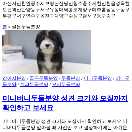
아산서산천안공주시보령논산당진청주충주제천진천음성옥천
보은괴산단양동구서구유성대덕송도계양구미추홀남동구동구
부평구서구연수구옹진구계양구수성구달서구동구중구
홈
»
골든두들분양
강아지분양
/
골든두들분양
/
두들분양
/
미니두들분양
/
버니두
들분양
/
쉬파두들분양
/
오시두들분양
미니버니두들분양 성견 크기와 모질까지
확인하고 보세요
미니버니두들분양 성견 크기와 모질까지 확인하고 보세요 미
니버니두들분양 알아볼 때 사진만 보고 결정하기에는 아쉬운