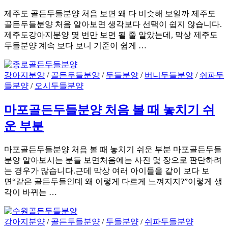
제주도 골든두들분양 처음 보면 왜 다 비슷해 보일까 제주도
골든두들분양 처음 알아보면 생각보다 선택이 쉽지 않습니다.
제주도강아지분양 몇 번만 보면 될 줄 알았는데, 막상 제주도
두들분양 계속 보다 보니 기준이 쉽게 …
강아지분양
/
골든두들분양
/
두들분양
/
버니두들분양
/
쉬파두
들분양
/
오시두들분양
마포골든두들분양 처음 볼 때 놓치기 쉬
운 부분
마포골든두들분양 처음 볼 때 놓치기 쉬운 부분 마포골든두들
분양 알아보시는 분들 보면처음에는 사진 몇 장으로 판단하려
는 경우가 많습니다.근데 막상 여러 아이들을 같이 보다 보
면“같은 골든두들인데 왜 이렇게 다르게 느껴지지?”이렇게 생
각이 바뀌는 …
강아지분양
/
골든두들분양
/
두들분양
/
쉬파두들분양