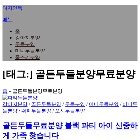
내
디자인독
용
메뉴
으
로
홈
바
강아지분양
로
두들분양
가
미니두들분양
기
폼스키분양
[태그:]
골든두들분양무료분양
홈
»
골든두들분양무료분양
강아지분양
/
골든두들분양
/
두들분양
/
미니두들분양
/
버니두
들분양
/
쉬파두들분양
/
오시두들분양
골든두들무료분양 블랙 파티 아이 신중하
게 가족 찾습니다