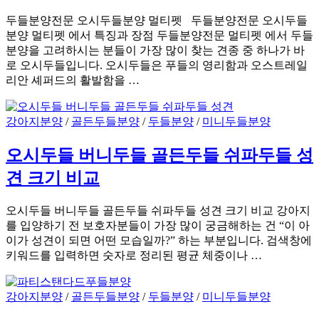
두들분양전문 오시두들분양 멀티펫 두들분양전문 오시두들
분양 멀티펫 에서 특징과 장점 두들분양전문 멀티펫 에서 두들
분양을 고려하시는 분들이 가장 많이 찾는 견종 중 하나가 바
로 오시두들입니다. 오시두들은 푸들의 영리함과 오스트레일
리안 셰퍼드의 활발함을 …
강아지분양
/
골든두들분양
/
두들분양
/
미니두들분양
오시두들 버니두들 골든두들 쉬파두들 성
견 크기 비교
오시두들 버니두들 골든두들 쉬파두들 성견 크기 비교 강아지
를 입양하기 전 보호자분들이 가장 많이 궁금해하는 건 “이 아
이가 성견이 되면 어떤 모습일까?” 하는 부분입니다. 검색창에
키워드를 입력하면 숫자로 정리된 평균 체중이나 …
강아지분양
/
골든두들분양
/
두들분양
/
미니두들분양