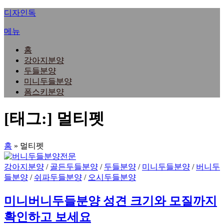
내
디자인독
용
메뉴
으
로
홈
바
강아지분양
로
두들분양
가
미니두들분양
기
폼스키분양
[태그:]
멀티펫
홈
»
멀티펫
강아지분양
/
골든두들분양
/
두들분양
/
미니두들분양
/
버니두
들분양
/
쉬파두들분양
/
오시두들분양
미니버니두들분양 성견 크기와 모질까지
확인하고 보세요