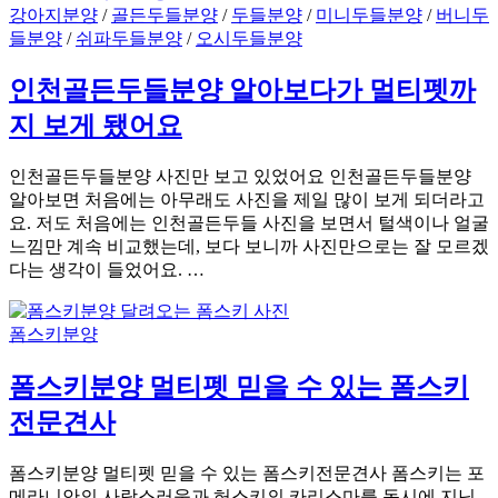
강아지분양
/
골든두들분양
/
두들분양
/
미니두들분양
/
버니두
들분양
/
쉬파두들분양
/
오시두들분양
인천골든두들분양 알아보다가 멀티펫까
지 보게 됐어요
인천골든두들분양 사진만 보고 있었어요 인천골든두들분양
알아보면 처음에는 아무래도 사진을 제일 많이 보게 되더라고
요. 저도 처음에는 인천골든두들 사진을 보면서 털색이나 얼굴
느낌만 계속 비교했는데, 보다 보니까 사진만으로는 잘 모르겠
다는 생각이 들었어요. …
폼스키분양
폼스키분양 멀티펫 믿을 수 있는 폼스키
전문견사
폼스키분양 멀티펫 믿을 수 있는 폼스키전문견사 폼스키는 포
메라니안의 사랑스러움과 허스키의 카리스마를 동시에 지닌