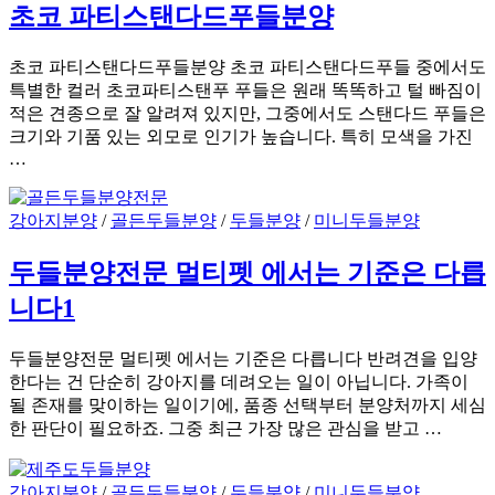
초코 파티스탠다드푸들분양
초코 파티스탠다드푸들분양 초코 파티스탠다드푸들 중에서도
특별한 컬러 초코파티스탠푸 푸들은 원래 똑똑하고 털 빠짐이
적은 견종으로 잘 알려져 있지만, 그중에서도 스탠다드 푸들은
크기와 기품 있는 외모로 인기가 높습니다. 특히 모색을 가진
…
강아지분양
/
골든두들분양
/
두들분양
/
미니두들분양
두들분양전문 멀티펫 에서는 기준은 다릅
니다1
두들분양전문 멀티펫 에서는 기준은 다릅니다 반려견을 입양
한다는 건 단순히 강아지를 데려오는 일이 아닙니다. 가족이
될 존재를 맞이하는 일이기에, 품종 선택부터 분양처까지 세심
한 판단이 필요하죠. 그중 최근 가장 많은 관심을 받고 …
강아지분양
/
골든두들분양
/
두들분양
/
미니두들분양