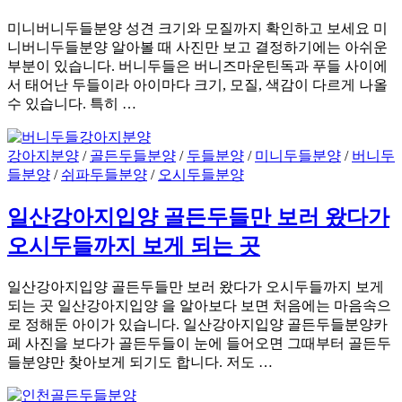
미니버니두들분양 성견 크기와 모질까지 확인하고 보세요 미
니버니두들분양 알아볼 때 사진만 보고 결정하기에는 아쉬운
부분이 있습니다. 버니두들은 버니즈마운틴독과 푸들 사이에
서 태어난 두들이라 아이마다 크기, 모질, 색감이 다르게 나올
수 있습니다. 특히 …
강아지분양
/
골든두들분양
/
두들분양
/
미니두들분양
/
버니두
들분양
/
쉬파두들분양
/
오시두들분양
일산강아지입양 골든두들만 보러 왔다가
오시두들까지 보게 되는 곳
일산강아지입양 골든두들만 보러 왔다가 오시두들까지 보게
되는 곳 일산강아지입양 을 알아보다 보면 처음에는 마음속으
로 정해둔 아이가 있습니다. 일산강아지입양 골든두들분양카
페 사진을 보다가 골든두들이 눈에 들어오면 그때부터 골든두
들분양만 찾아보게 되기도 합니다. 저도 …