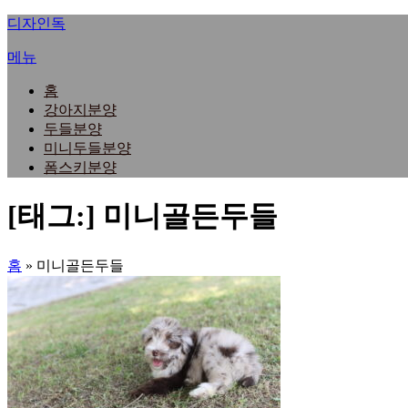
내
디자인독
용
메뉴
으
로
홈
바
강아지분양
로
두들분양
가
미니두들분양
기
폼스키분양
[태그:]
미니골든두들
홈
»
미니골든두들