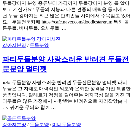
두들강아지 분양 종류부터 가격까지 두들강아지 분양 를 알아
보고 계신가요? 푸들의 지능과 다른 견종의 매력을 동시에 지
닌 두들 강아지는 최근 많은 반려인들 사이에서 주목받고 있어
요. 두들전문카페:https://cafe.naver.com/doodlestargram 특히 골
든두들, 버니두들, 오시두들, …
강아지분양
/
두들분양
파티두들분양 사랑스러운 반려견 두들전
문분양 멀티펫
파티두들분양 사랑스러운 반려견 두들전문분양 멀티펫 파티
두들은 그 자체로 매력적인 외모와 온화한 성격을 가진 특별한
품종입니다. 알레르기 걱정을 덜어주는 저자극성 털을 가진 파
티두들은 많은 가정에서 사랑받는 반려견으로 자리잡았습니
다. 귀여운 무늬와 함께 …
강아지분양
/
두들분양
/
미니두들분양