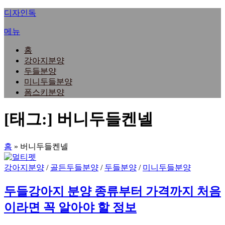
내
디자인독
용
메뉴
으
로
홈
바
강아지분양
로
두들분양
가
미니두들분양
기
폼스키분양
[태그:]
버니두들켄넬
홈
»
버니두들켄넬
강아지분양
/
골든두들분양
/
두들분양
/
미니두들분양
두들강아지 분양 종류부터 가격까지 처음
이라면 꼭 알아야 할 정보