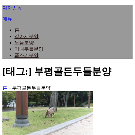
내
디자인독
용
메뉴
으
로
홈
바
강아지분양
로
두들분양
가
미니두들분양
기
폼스키분양
[태그:]
부평골든두들분양
홈
»
부평골든두들분양