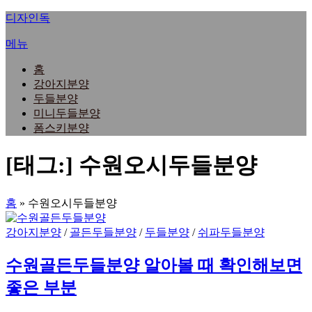
내
디자인독
용
메뉴
으
로
홈
바
강아지분양
로
두들분양
가
미니두들분양
기
폼스키분양
[태그:]
수원오시두들분양
홈
»
수원오시두들분양
강아지분양
/
골든두들분양
/
두들분양
/
쉬파두들분양
수원골든두들분양 알아볼 때 확인해보면
좋은 부분