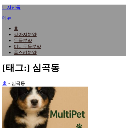
내
디자인독
용
메뉴
으
로
홈
바
강아지분양
로
두들분양
가
미니두들분양
기
폼스키분양
[태그:]
심곡동
홈
»
심곡동