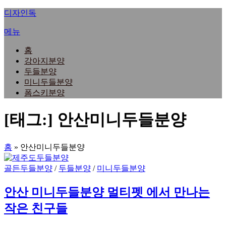
내
디자인독
용
메뉴
으
로
홈
바
강아지분양
로
두들분양
가
미니두들분양
기
폼스키분양
[태그:]
안산미니두들분양
홈
»
안산미니두들분양
골든두들분양
/
두들분양
/
미니두들분양
안산 미니두들분양 멀티펫 에서 만나는
작은 친구들