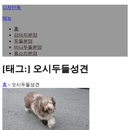
내
디자인독
용
메뉴
으
로
홈
바
강아지분양
로
두들분양
가
미니두들분양
기
폼스키분양
[태그:]
오시두들성견
홈
»
오시두들성견