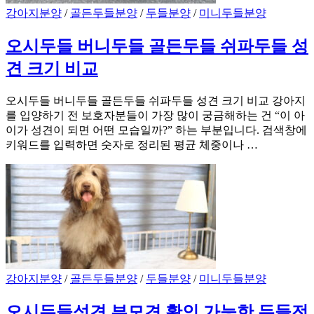
강아지분양
/
골든두들분양
/
두들분양
/
미니두들분양
오시두들 버니두들 골든두들 쉬파두들 성
견 크기 비교
오시두들 버니두들 골든두들 쉬파두들 성견 크기 비교 강아지
를 입양하기 전 보호자분들이 가장 많이 궁금해하는 건 “이 아
이가 성견이 되면 어떤 모습일까?” 하는 부분입니다. 검색창에
키워드를 입력하면 숫자로 정리된 평균 체중이나 …
강아지분양
/
골든두들분양
/
두들분양
/
미니두들분양
오시두들성견 부모견 확인 가능한 두들전