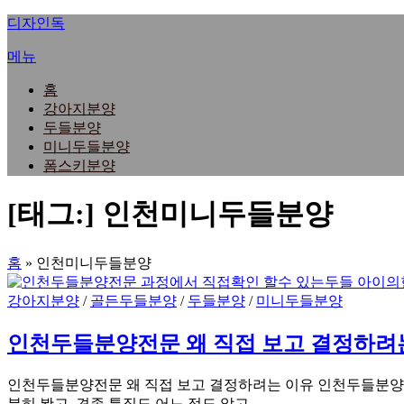
내
디자인독
용
메뉴
으
로
홈
바
강아지분양
로
두들분양
가
미니두들분양
기
폼스키분양
[태그:]
인천미니두들분양
홈
»
인천미니두들분양
강아지분양
/
골든두들분양
/
두들분양
/
미니두들분양
인천두들분양전문 왜 직접 보고 결정하려
인천두들분양전문 왜 직접 보고 결정하려는 이유 인천두들분양전
분히 봤고, 견종 특징도 어느 정도 알고 …