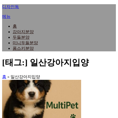
내
디자인독
용
메뉴
으
로
홈
바
강아지분양
로
두들분양
가
미니두들분양
기
폼스키분양
[태그:]
일산강아지입양
홈
»
일산강아지입양