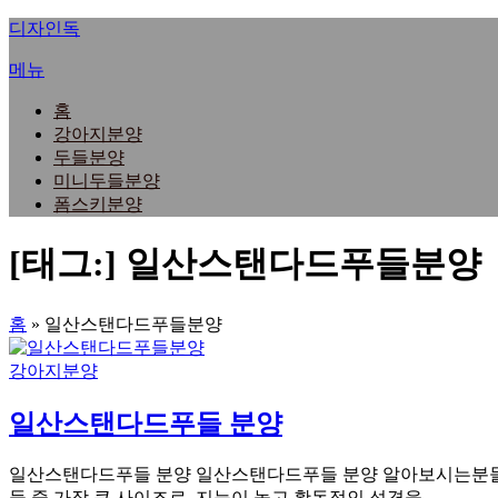
내
디자인독
용
메뉴
으
로
홈
바
강아지분양
로
두들분양
가
미니두들분양
기
폼스키분양
[태그:]
일산스탠다드푸들분양
홈
»
일산스탠다드푸들분양
강아지분양
일산스탠다드푸들 분양
일산스탠다드푸들 분양 일산스탠다드푸들 분양 알아보시는분들을 위
들 중 가장 큰 사이즈로, 지능이 높고 활동적인 성격을 …