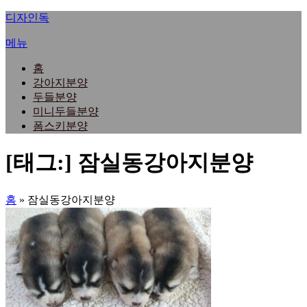
내
디자인독
용
메뉴
으
로
홈
바
강아지분양
로
두들분양
가
미니두들분양
기
폼스키분양
[태그:]
잠실동강아지분양
홈
»
잠실동강아지분양