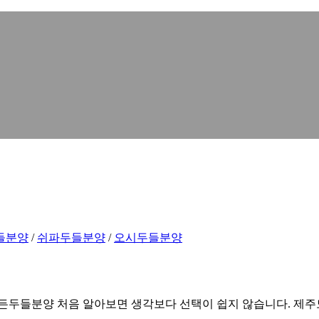
들분양
/
쉬파두들분양
/
오시두들분양
든두들분양 처음 알아보면 생각보다 선택이 쉽지 않습니다. 제주