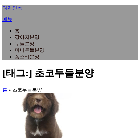
내
디자인독
용
메뉴
으
로
홈
바
강아지분양
로
두들분양
가
미니두들분양
기
폼스키분양
[태그:]
초코두들분양
홈
»
초코두들분양