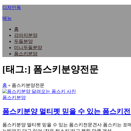
내
디자인독
용
메뉴
으
로
홈
바
강아지분양
로
두들분양
가
미니두들분양
기
폼스키분양
[태그:]
폼스키분양전문
홈
»
폼스키분양전문
폼스키분양
폼스키분양 멀티펫 믿을 수 있는 폼스키
폼스키분양 멀티펫 믿을 수 있는 폼스키전문견사 폼스키는 포메
눈빛까지 담고 있어 ‘작은 허스키’라고 불릴 만큼 개성 …